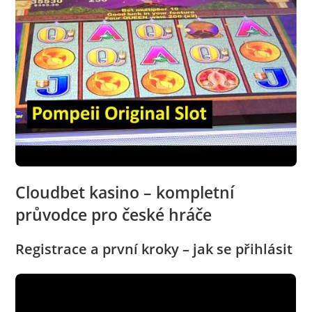
Cloudbet kasino – kompletní
průvodce pro české hráče
Registrace a první kroky – jak se přihlásit