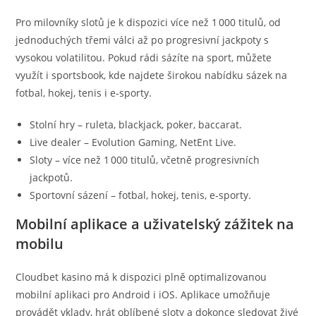
Pro milovníky slotů je k dispozici více než 1 000 titulů, od
jednoduchých třemi válci až po progresivní jackpoty s
vysokou volatilitou. Pokud rádi sázíte na sport, můžete
využít i sportsbook, kde najdete širokou nabídku sázek na
fotbal, hokej, tenis i e‑sporty.
Stolní hry – ruleta, blackjack, poker, baccarat.
Live dealer – Evolution Gaming, NetEnt Live.
Sloty – více než 1 000 titulů, včetně progresivních
jackpotů.
Sportovní sázení – fotbal, hokej, tenis, e‑sporty.
Mobilní aplikace a uživatelský zážitek na
mobilu
Cloudbet kasino má k dispozici plně optimalizovanou
mobilní aplikaci pro Android i iOS. Aplikace umožňuje
provádět vklady, hrát oblíbené sloty a dokonce sledovat živé