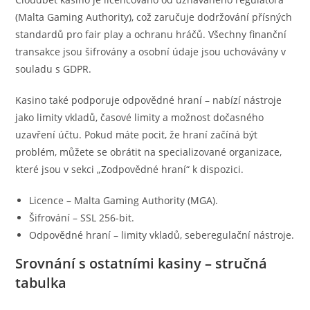
(Malta Gaming Authority), což zaručuje dodržování přísných
standardů pro fair play a ochranu hráčů. Všechny finanční
transakce jsou šifrovány a osobní údaje jsou uchovávány v
souladu s GDPR.
Kasino také podporuje odpovědné hraní – nabízí nástroje
jako limity vkladů, časové limity a možnost dočasného
uzavření účtu. Pokud máte pocit, že hraní začíná být
problém, můžete se obrátit na specializované organizace,
které jsou v sekci „Zodpovědné hraní“ k dispozici.
Licence – Malta Gaming Authority (MGA).
Šifrování – SSL 256‑bit.
Odpovědné hraní – limity vkladů, seberegulační nástroje.
Srovnání s ostatními kasiny – stručná
tabulka