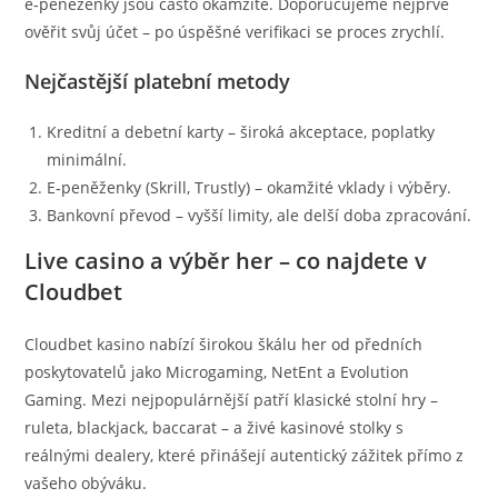
e‑peněženky jsou často okamžité. Doporučujeme nejprve
ověřit svůj účet – po úspěšné verifikaci se proces zrychlí.
Nejčastější platební metody
Kreditní a debetní karty – široká akceptace, poplatky
minimální.
E‑peněženky (Skrill, Trustly) – okamžité vklady i výběry.
Bankovní převod – vyšší limity, ale delší doba zpracování.
Live casino a výběr her – co najdete v
Cloudbet
Cloudbet kasino nabízí širokou škálu her od předních
poskytovatelů jako Microgaming, NetEnt a Evolution
Gaming. Mezi nejpopulárnější patří klasické stolní hry –
ruleta, blackjack, baccarat – a živé kasinové stolky s
reálnými dealery, které přinášejí autentický zážitek přímo z
vašeho obýváku.