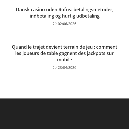
Dansk casino uden Rofus: betalingsmetoder,
indbetaling og hurtig udbetaling
02/06/2026
Quand le trajet devient terrain de jeu : comment
les joueurs de table gagnent des jackpots sur
mobile
23/04/2026