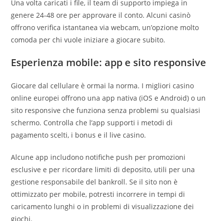
Una volta caricati i file, il team di supporto impiega in
genere 24‑48 ore per approvare il conto. Alcuni casinò
offrono verifica istantanea via webcam, un’opzione molto
comoda per chi vuole iniziare a giocare subito.
Esperienza mobile: app e sito responsive
Giocare dal cellulare è ormai la norma. I migliori casino
online europei offrono una app nativa (iOS e Android) o un
sito responsive che funziona senza problemi su qualsiasi
schermo. Controlla che l’app supporti i metodi di
pagamento scelti, i bonus e il live casino.
Alcune app includono notifiche push per promozioni
esclusive e per ricordare limiti di deposito, utili per una
gestione responsabile del bankroll. Se il sito non è
ottimizzato per mobile, potresti incorrere in tempi di
caricamento lunghi o in problemi di visualizzazione dei
giochi.