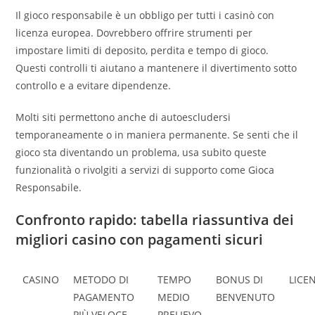
Il gioco responsabile è un obbligo per tutti i casinò con
licenza europea. Dovrebbero offrire strumenti per
impostare limiti di deposito, perdita e tempo di gioco.
Questi controlli ti aiutano a mantenere il divertimento sotto
controllo e a evitare dipendenze.
Molti siti permettono anche di autoescludersi
temporaneamente o in maniera permanente. Se senti che il
gioco sta diventando un problema, usa subito queste
funzionalità o rivolgiti a servizi di supporto come Gioca
Responsabile.
Confronto rapido: tabella riassuntiva dei
migliori casino con pagamenti sicuri
CASINO
METODO DI
TEMPO
BONUS DI
LICE
PAGAMENTO
MEDIO
BENVENUTO
PIÙ VELOCE
PRELIEVO