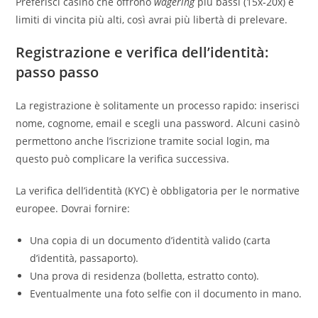
Preferisci casinò che offrono
wagering
più bassi (15x‑20x) e
limiti di vincita più alti, così avrai più libertà di prelevare.
Registrazione e verifica dell’identità:
passo passo
La registrazione è solitamente un processo rapido: inserisci
nome, cognome, email e scegli una password. Alcuni casinò
permettono anche l’iscrizione tramite social login, ma
questo può complicare la verifica successiva.
La verifica dell’identità (KYC) è obbligatoria per le normative
europee. Dovrai fornire:
Una copia di un documento d’identità valido (carta
d’identità, passaporto).
Una prova di residenza (bolletta, estratto conto).
Eventualmente una foto selfie con il documento in mano.