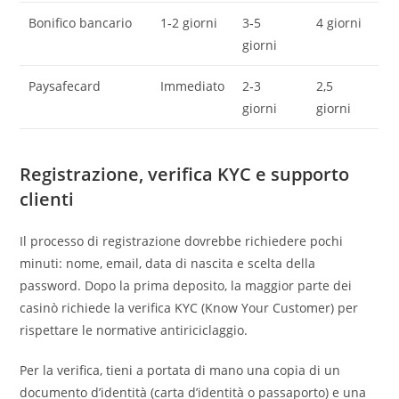
Bonifico bancario
1‑2 giorni
3‑5
4 giorni
giorni
Paysafecard
Immediato
2‑3
2,5
giorni
giorni
Registrazione, verifica KYC e supporto
clienti
Il processo di registrazione dovrebbe richiedere pochi
minuti: nome, email, data di nascita e scelta della
password. Dopo la prima deposito, la maggior parte dei
casinò richiede la verifica KYC (Know Your Customer) per
rispettare le normative antiriciclaggio.
Per la verifica, tieni a portata di mano una copia di un
documento d’identità (carta d’identità o passaporto) e una