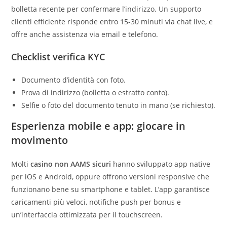
bolletta recente per confermare l’indirizzo. Un supporto
clienti efficiente risponde entro 15‑30 minuti via chat live, e
offre anche assistenza via email e telefono.
Checklist verifica KYC
Documento d’identità con foto.
Prova di indirizzo (bolletta o estratto conto).
Selfie o foto del documento tenuto in mano (se richiesto).
Esperienza mobile e app: giocare in
movimento
Molti
casino non AAMS sicuri
hanno sviluppato app native
per iOS e Android, oppure offrono versioni responsive che
funzionano bene su smartphone e tablet. L’app garantisce
caricamenti più veloci, notifiche push per bonus e
un’interfaccia ottimizzata per il touchscreen.