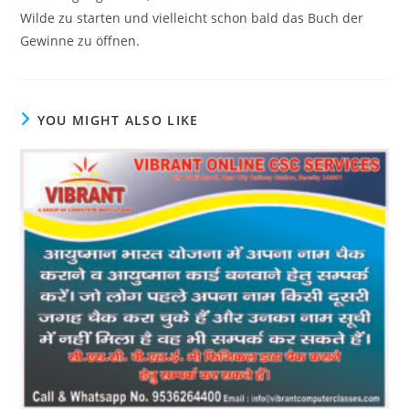
Wilde zu starten und vielleicht schon bald das Buch der
Gewinne zu öffnen.
YOU MIGHT ALSO LIKE