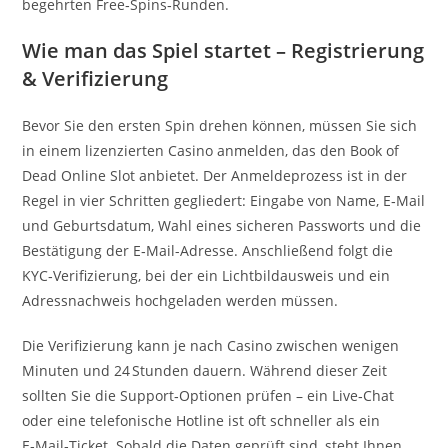
begehrten Free‑Spins‑Runden.
Wie man das Spiel startet – Registrierung
& Verifizierung
Bevor Sie den ersten Spin drehen können, müssen Sie sich
in einem lizenzierten Casino anmelden, das den Book of
Dead Online Slot anbietet. Der Anmeldeprozess ist in der
Regel in vier Schritten gegliedert: Eingabe von Name, E‑Mail
und Geburtsdatum, Wahl eines sicheren Passworts und die
Bestätigung der E‑Mail-Adresse. Anschließend folgt die
KYC‑Verifizierung, bei der ein Lichtbildausweis und ein
Adressnachweis hochgeladen werden müssen.
Die Verifizierung kann je nach Casino zwischen wenigen
Minuten und 24 Stunden dauern. Während dieser Zeit
sollten Sie die Support‑Optionen prüfen – ein Live‑Chat
oder eine telefonische Hotline ist oft schneller als ein
E‑Mail‑Ticket. Sobald die Daten geprüft sind, steht Ihnen