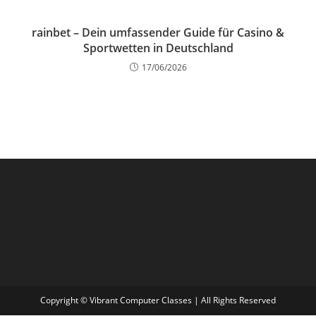
rainbet – Dein umfassender Guide für Casino &
Sportwetten in Deutschland
17/06/2026
Copyright © Vibrant Computer Classes | All Rights Reserved