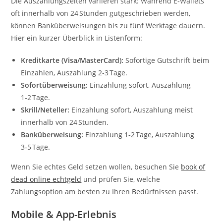
Die Auszahlungszeiten variieren stark: Während E‑Wallets
oft innerhalb von 24 Stunden gutgeschrieben werden,
können Banküberweisungen bis zu fünf Werktage dauern.
Hier ein kurzer Überblick in Listenform:
Kreditkarte (Visa/MasterCard):
Sofortige Gutschrift beim
Einzahlen, Auszahlung 2‑3 Tage.
Sofortüberweisung:
Einzahlung sofort, Auszahlung
1‑2 Tage.
Skrill/Neteller:
Einzahlung sofort, Auszahlung meist
innerhalb von 24 Stunden.
Banküberweisung:
Einzahlung 1‑2 Tage, Auszahlung
3‑5 Tage.
Wenn Sie echtes Geld setzen wollen, besuchen Sie
book of
dead online echtgeld
und prüfen Sie, welche
Zahlungsoption am besten zu Ihren Bedürfnissen passt.
Mobile & App-Erlebnis