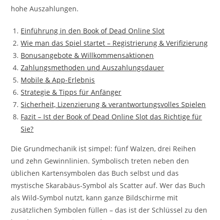
hohe Auszahlungen.
Einführung in den Book of Dead Online Slot
Wie man das Spiel startet – Registrierung & Verifizierung
Bonusangebote & Willkommensaktionen
Zahlungsmethoden und Auszahlungsdauer
Mobile & App-Erlebnis
Strategie & Tipps für Anfänger
Sicherheit, Lizenzierung & verantwortungsvolles Spielen
Fazit – Ist der Book of Dead Online Slot das Richtige für
Sie?
Die Grundmechanik ist simpel: fünf Walzen, drei Reihen
und zehn Gewinnlinien. Symbolisch treten neben den
üblichen Kartensymbolen das Buch selbst und das
mystische Skarabäus‑Symbol als Scatter auf. Wer das Buch
als Wild‑Symbol nutzt, kann ganze Bildschirme mit
zusätzlichen Symbolen füllen – das ist der Schlüssel zu den