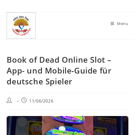
Skip
to
content
Menu
Book of Dead Online Slot –
App- und Mobile-Guide für
deutsche Spieler
Post
Post
11/06/2026
author:
published: