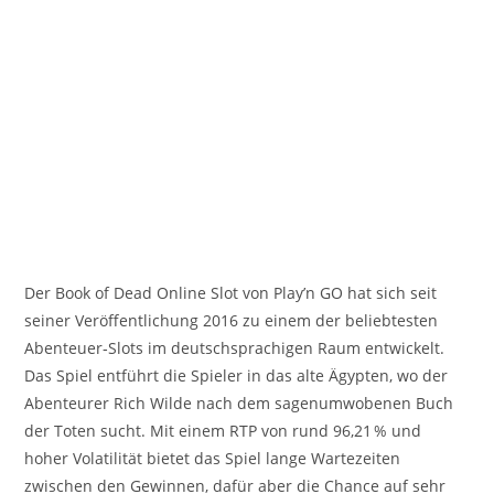
Der Book of Dead Online Slot von Play’n GO hat sich seit
seiner Veröffentlichung 2016 zu einem der beliebtesten
Abenteuer‑Slots im deutschsprachigen Raum entwickelt.
Das Spiel entführt die Spieler in das alte Ägypten, wo der
Abenteurer Rich Wilde nach dem sagenumwobenen Buch
der Toten sucht. Mit einem RTP von rund 96,21 % und
hoher Volatilität bietet das Spiel lange Wartezeiten
zwischen den Gewinnen, dafür aber die Chance auf sehr