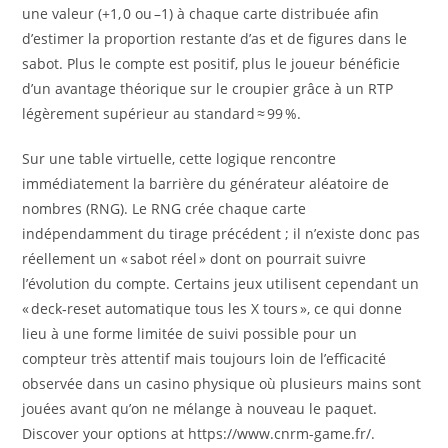
une valeur (+1, 0 ou –1) à chaque carte distribuée afin
d’estimer la proportion restante d’as et de figures dans le
sabot. Plus le compte est positif, plus le joueur bénéficie
d’un avantage théorique sur le croupier grâce à un RTP
légèrement supérieur au standard ≈ 99 %.
Sur une table virtuelle, cette logique rencontre
immédiatement la barrière du générateur aléatoire de
nombres (RNG). Le RNG crée chaque carte
indépendamment du tirage précédent ; il n’existe donc pas
réellement un « sabot réel » dont on pourrait suivre
l’évolution du compte. Certains jeux utilisent cependant un
« deck‑reset automatique tous les X tours », ce qui donne
lieu à une forme limitée de suivi possible pour un
compteur très attentif mais toujours loin de l’efficacité
observée dans un casino physique où plusieurs mains sont
jouées avant qu’on ne mélange à nouveau le paquet.
Discover your options at https://www.cnrm-game.fr/.