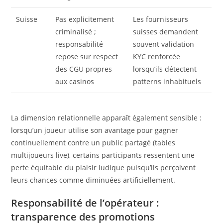
Suisse
Pas explicitement
Les fournisseurs
criminalisé ;
suisses demandent
responsabilité
souvent validation
repose sur respect
KYC renforcée
des CGU propres
lorsqu’ils détectent
aux casinos
patterns inhabituels
La dimension relationnelle apparaît également sensible :
lorsqu’un joueur utilise son avantage pour gagner
continuellement contre un public partagé (tables
multijoueurs live), certains participants ressentent une
perte équitable du plaisir ludique puisqu’ils perçoivent
leurs chances comme diminuées artificiellement.
Responsabilité de l’opérateur :
transparence des promotions