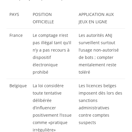
PAYS
POSITION
APPLICATION AUX
OFFICIELLE
JEUX EN LIGNE
France
Le comptage n’est
Les autorités ANJ
pas illégal tant qu’il
surveillent surtout
n’y a pas recours à
l’usage non‑autorisé
dispositif
de bots ; compter
électronique
mentalement reste
prohibé
toléré
Belgique
La loi considère
Les licences belges
toute tentative
imposent dès lors des
délibérée
sanctions
d’influencer
administratives
positivement l’issue
contre comptes
comme «pratique
suspects
irrégulière»