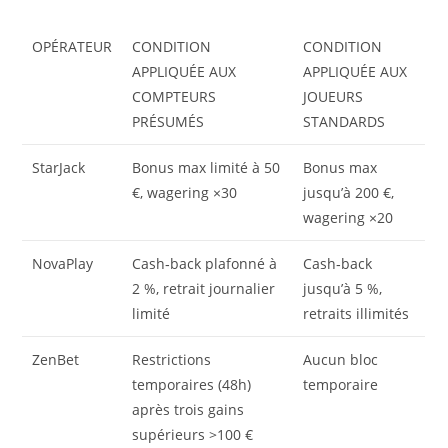
OPÉRATEUR
CONDITION
CONDITION
APPLIQUÉE AUX
APPLIQUÉE AUX
COMPTEURS
JOUEURS
PRÉSUMÉS
STANDARDS
StarJack
Bonus max limité à 50
Bonus max
€, wagering ×30
jusqu’à 200 €,
wagering ×20
NovaPlay
Cash‑back plafonné à
Cash‑back
2 %, retrait journalier
jusqu’à 5 %,
limité
retraits illimités
ZenBet
Restrictions
Aucun bloc
temporaires (48h)
temporaire
après trois gains
supérieurs >100 €