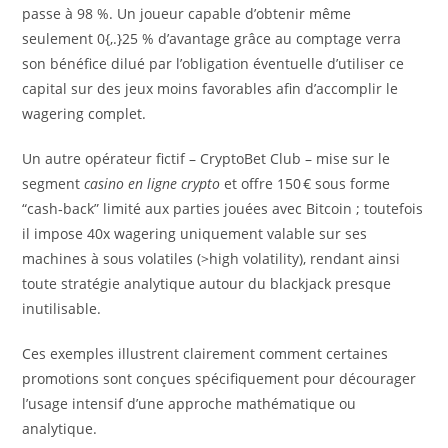
passe à 98 %. Un joueur capable d’obtenir même
seulement 0{,.}25 % d’avantage grâce au comptage verra
son bénéfice dilué par l’obligation éventuelle d’utiliser ce
capital sur des jeux moins favorables afin d’accomplir le
wagering complet.
Un autre opérateur fictif – CryptoBet Club – mise sur le
segment
casino en ligne crypto
et offre 150 € sous forme
“cash‑back” limité aux parties jouées avec Bitcoin ; toutefois
il impose 40x wagering uniquement valable sur ses
machines à sous volatiles (>high volatility), rendant ainsi
toute stratégie analytique autour du blackjack presque
inutilisable.
Ces exemples illustrent clairement comment certaines
promotions sont conçues spécifiquement pour décourager
l’usage intensif d’une approche mathématique ou
analytique.