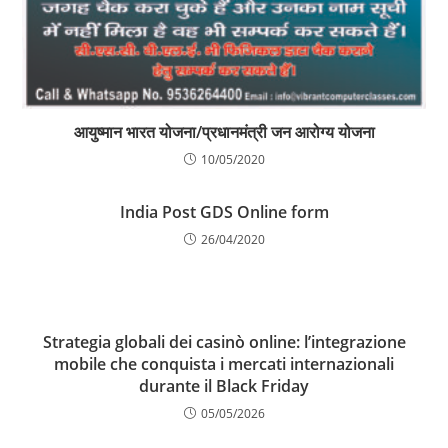
आयुष्मान भारत योजना/प्रधानमंत्री जन आरोग्य योजना
10/05/2020
India Post GDS Online form
26/04/2020
Strategia globali dei casinò online: l’integrazione
mobile che conquista i mercati internazionali
durante il Black Friday
05/05/2026