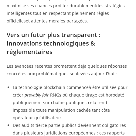
maximise ses chances profiter durablementdes stratégies
intelligentes tout en respectant pleinement règles
officielleset attentes morales partagées.
Vers un futur plus transparent :
innovations technologiques &
réglementaires
Les avancées récentes promettent déjà quelques réponses
concrètes aux problématiques soulevées aujourd’hui :
La technologie blockchain commenceà être utilisée pour
créer
provably fair
RNGs où chaque tirage est horodaté
publiquement sur chaîne publique ; cela rend
impossible toute manipulation cachée tant côté
opérateur qu’utilisateur.
Des audits tierce partie publics deviennent obligatoires
dans plusieurs juridictions européennes ; ces rapports