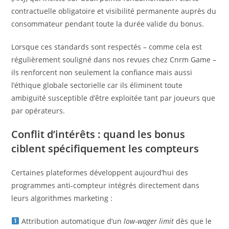
contractuelle obligatoire et visibilité permanente auprès du
consommateur pendant toute la durée valide du bonus.
Lorsque ces standards sont respectés – comme cela est
régulièrement souligné dans nos revues chez Cnrm Game –
ils renforcent non seulement la confiance mais aussi
l’éthique globale sectorielle car ils éliminent toute
ambiguïté susceptible d’être exploitée tant par joueurs que
par opérateurs.
Conflit d’intérêts : quand les bonus
ciblent spécifiquement les compteurs
Certaines plateformes développent aujourd’hui des
programmes anti‑compteur intégrés directement dans
leurs algorithmes marketing :
Attribution automatique d’un
low‑wager limit
dès que le