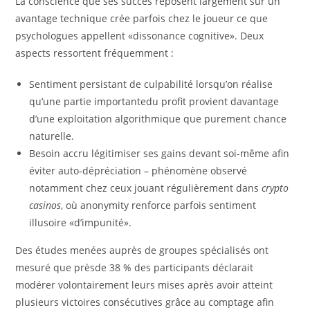
La conscience que ses succès reposent largement sur un
avantage technique crée parfois chez le joueur ce que
psychologues appellent «dissonance cognitive». Deux
aspects ressortent fréquemment :
Sentiment persistant de culpabilité lorsqu’on réalise
qu’une partie importantedu profit provient davantage
d’une exploitation algorithmique que purement chance
naturelle.
Besoin accru légitimiser ses gains devant soi-même afin
éviter auto‑dépréciation – phénomène observé
notamment chez ceux jouant régulièrement dans
crypto
casinos
, où anonymity renforce parfois sentiment
illusoire «d’impunité».
Des études menées auprès de groupes spécialisés ont
mesuré que prèsde 38 % des participants déclarait
modérer volontairement leurs mises après avoir atteint
plusieurs victoires consécutives grâce au comptage afin