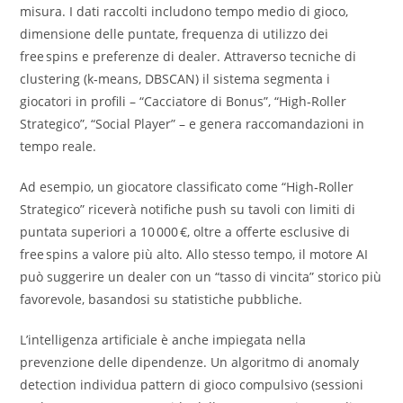
misura. I dati raccolti includono tempo medio di gioco,
dimensione delle puntate, frequenza di utilizzo dei
free spins e preferenze di dealer. Attraverso tecniche di
clustering (k‑means, DBSCAN) il sistema segmenta i
giocatori in profili – “Cacciatore di Bonus”, “High‑Roller
Strategico”, “Social Player” – e genera raccomandazioni in
tempo reale.
Ad esempio, un giocatore classificato come “High‑Roller
Strategico” riceverà notifiche push su tavoli con limiti di
puntata superiori a 10 000 €, oltre a offerte esclusive di
free spins a valore più alto. Allo stesso tempo, il motore AI
può suggerire un dealer con un “tasso di vincita” storico più
favorevole, basandosi su statistiche pubbliche.
L’intelligenza artificiale è anche impiegata nella
prevenzione delle dipendenze. Un algoritmo di anomaly
detection individua pattern di gioco compulsivo (sessioni