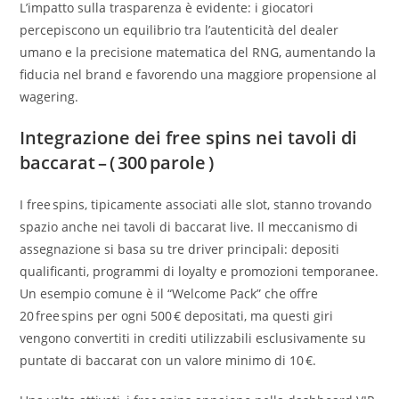
L’impatto sulla trasparenza è evidente: i giocatori
percepiscono un equilibrio tra l’autenticità del dealer
umano e la precisione matematica del RNG, aumentando la
fiducia nel brand e favorendo una maggiore propensione al
wagering.
Integrazione dei free spins nei tavoli di
baccarat – ( 300 parole )
I free spins, tipicamente associati alle slot, stanno trovando
spazio anche nei tavoli di baccarat live. Il meccanismo di
assegnazione si basa su tre driver principali: depositi
qualificanti, programmi di loyalty e promozioni temporanee.
Un esempio comune è il “Welcome Pack” che offre
20 free spins per ogni 500 € depositati, ma questi giri
vengono convertiti in crediti utilizzabili esclusivamente su
puntate di baccarat con un valore minimo di 10 €.