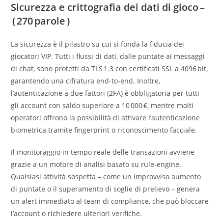
Sicurezza e crittografia dei dati di gioco –
( 270 parole )
La sicurezza è il pilastro su cui si fonda la fiducia dei
giocatori VIP. Tutti i flussi di dati, dalle puntate ai messaggi
di chat, sono protetti da TLS 1.3 con certificati SSL a 4096 bit,
garantendo una cifratura end‑to‑end. Inoltre,
l’autenticazione a due fattori (2FA) è obbligatoria per tutti
gli account con saldo superiore a 10 000 €, mentre molti
operatori offrono la possibilità di attivare l’autenticazione
biometrica tramite fingerprint o riconoscimento facciale.
Il monitoraggio in tempo reale delle transazioni avviene
grazie a un motore di analisi basato su rule‑engine.
Qualsiasi attività sospetta – come un improvviso aumento
di puntate o il superamento di soglie di prelievo – genera
un alert immediato al team di compliance, che può bloccare
l’account o richiedere ulteriori verifiche.