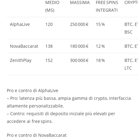
MEDIO
MASSIMA
FREE SPINS
CRYP
(MS)
INTEGRATI
AlphaLive
120
250 000 €
15 %
BTC, E
BSC
NovaBaccarat
138
180 000 €
12 %
BTC, 
ZenithPlay
152
300 000 €
18 %
BTC, E
LTC
Pro e contro di AlphaLive
– Pro: latenza più bassa, ampia gamma di crypto, interfaccia
altamente personalizzabile.
– Contro: requisiti di deposito iniziale più elevati per
accedere ai free spins.
Pro e contro di NovaBaccarat