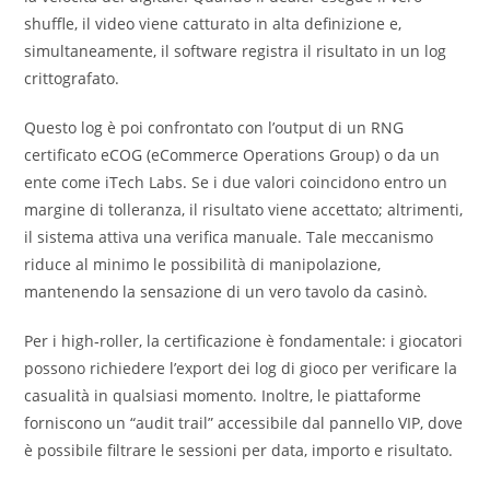
shuffle, il video viene catturato in alta definizione e,
simultaneamente, il software registra il risultato in un log
crittografato.
Questo log è poi confrontato con l’output di un RNG
certificato eCOG (eCommerce Operations Group) o da un
ente come iTech Labs. Se i due valori coincidono entro un
margine di tolleranza, il risultato viene accettato; altrimenti,
il sistema attiva una verifica manuale. Tale meccanismo
riduce al minimo le possibilità di manipolazione,
mantenendo la sensazione di un vero tavolo da casinò.
Per i high‑roller, la certificazione è fondamentale: i giocatori
possono richiedere l’export dei log di gioco per verificare la
casualità in qualsiasi momento. Inoltre, le piattaforme
forniscono un “audit trail” accessibile dal pannello VIP, dove
è possibile filtrare le sessioni per data, importo e risultato.