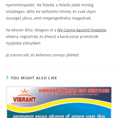
nyereményeidet. Ne feledd, a felelős játék mindig
elsődleges: állíts be befizetési limitet, és csak olyan
összeget játssz, amit megengedhetsz magadnak.
Ha készen állsz, látogass el a
NV Casino kaszinó hivatalos
oldalra, regisztrálj, és élvezd a karácsonyi promóciók
nyújtotta előnyöket!
Jó szerencsét, és kellemes ünnepi játékot!
YOU MIGHT ALSO LIKE