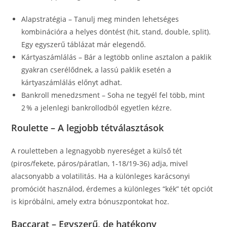
Alapstratégia – Tanulj meg minden lehetséges
kombinációra a helyes döntést (hit, stand, double, split).
Egy egyszerű táblázat már elegendő.
Kártyaszámlálás – Bár a legtöbb online asztalon a paklik
gyakran cserélődnek, a lassú paklik esetén a
kártyaszámlálás előnyt adhat.
Bankroll menedzsment – Soha ne tegyél fel több, mint
2 % a jelenlegi bankrollodból egyetlen kézre.
Roulette – A legjobb tétválasztások
A rouletteben a legnagyobb nyereséget a külső tét
(piros/fekete, páros/páratlan, 1‑18/19‑36) adja, mivel
alacsonyabb a volatilitás. Ha a különleges karácsonyi
promóciót használod, érdemes a különleges “kék” tét opciót
is kipróbálni, amely extra bónuszpontokat hoz.
Baccarat – Egyszerű, de hatékony