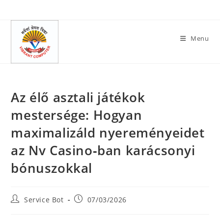
Skip
to
content
Menu
Az élő asztali játékok
mestersége: Hogyan
maximalizáld nyereményeidet
az Nv Casino‑ban karácsonyi
bónuszokkal
Post
Post
Service Bot
07/03/2026
author:
published: