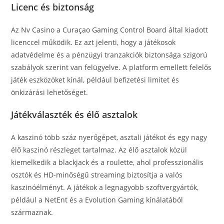
Licenc és biztonság
Az Nv Casino a Curaçao Gaming Control Board által kiadott
licenccel működik. Ez azt jelenti, hogy a játékosok
adatvédelme és a pénzügyi tranzakciók biztonsága szigorú
szabályok szerint van felügyelve. A platform emellett felelős
játék eszközöket kínál, például befizetési limitet és
önkizárási lehetőséget.
Játékválaszték és élő asztalok
A kaszinó több száz nyerőgépet, asztali játékot és egy nagy
élő kaszinó részleget tartalmaz. Az élő asztalok közül
kiemelkedik a blackjack és a roulette, ahol professzionális
osztók és HD‑minőségű streaming biztosítja a valós
kaszinóélményt. A játékok a legnagyobb szoftvergyártók,
például a NetEnt és a Evolution Gaming kínálatából
származnak.