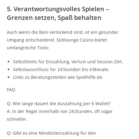
5. Verantwortungsvolles Spielen –
Grenzen setzen, Spaß behalten
Auch wenn die Boni verlockend sind, ist ein gesunder
Umgang entscheidend. Slotlounge Casino bietet
umfangreiche Tools:
Selbstlimits für Einzahlung, Verlust und Session‑Zeit.
Selbstausschluss für 24 Stunden bis 6 Monate.
Links zu Beratungsstellen wie Spielhilfe.de.
FAQ
Q: Wie lange dauert die Auszahlung per E‑Wallet?
A: In der Regel innerhalb von 24 Stunden, oft sogar
schneller.
Q: Gibt es eine Mindesteinzahlung für den