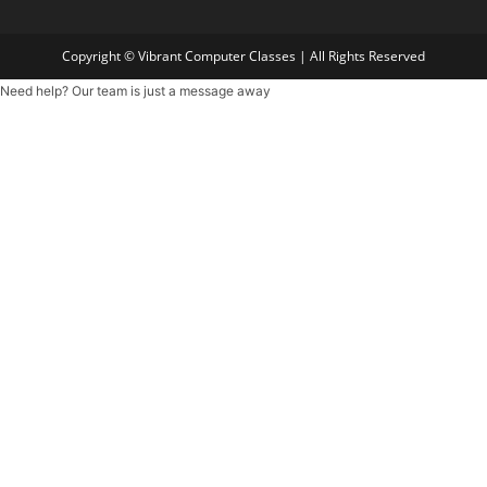
Copyright © Vibrant Computer Classes | All Rights Reserved
Need help? Our team is just a message away