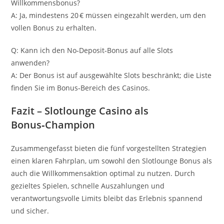
Willkommensbonus?
A: Ja, mindestens 20 € müssen eingezahlt werden, um den
vollen Bonus zu erhalten.
Q: Kann ich den No‑Deposit‑Bonus auf alle Slots
anwenden?
A: Der Bonus ist auf ausgewählte Slots beschränkt; die Liste
finden Sie im Bonus‑Bereich des Casinos.
Fazit – Slotlounge Casino als
Bonus‑Champion
Zusammengefasst bieten die fünf vorgestellten Strategien
einen klaren Fahrplan, um sowohl den Slotlounge Bonus als
auch die Willkommensaktion optimal zu nutzen. Durch
gezieltes Spielen, schnelle Auszahlungen und
verantwortungsvolle Limits bleibt das Erlebnis spannend
und sicher.