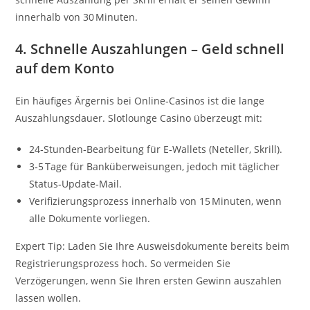
innerhalb von 30 Minuten.
4. Schnelle Auszahlungen – Geld schnell
auf dem Konto
Ein häufiges Ärgernis bei Online‑Casinos ist die lange
Auszahlungsdauer. Slotlounge Casino überzeugt mit:
24‑Stunden‑Bearbeitung für E‑Wallets (Neteller, Skrill).
3‑5 Tage für Banküberweisungen, jedoch mit täglicher
Status‑Update‑Mail.
Verifizierungsprozess innerhalb von 15 Minuten, wenn
alle Dokumente vorliegen.
Expert Tip: Laden Sie Ihre Ausweisdokumente bereits beim
Registrierungsprozess hoch. So vermeiden Sie
Verzögerungen, wenn Sie Ihren ersten Gewinn auszahlen
lassen wollen.