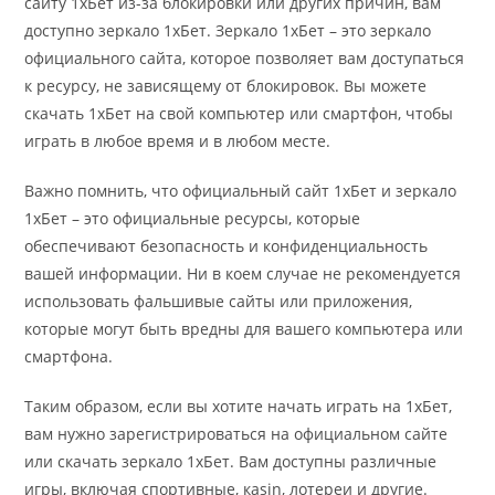
сайту 1хБет из-за блокировки или других причин, вам
доступно зеркало 1хБет. Зеркало 1хБет – это зеркало
официального сайта, которое позволяет вам доступаться
к ресурсу, не зависящему от блокировок. Вы можете
скачать 1хБет на свой компьютер или смартфон, чтобы
играть в любое время и в любом месте.
Важно помнить, что официальный сайт 1хБет и зеркало
1хБет – это официальные ресурсы, которые
обеспечивают безопасность и конфиденциальность
вашей информации. Ни в коем случае не рекомендуется
использовать фальшивые сайты или приложения,
которые могут быть вредны для вашего компьютера или
смартфона.
Таким образом, если вы хотите начать играть на 1хБет,
вам нужно зарегистрироваться на официальном сайте
или скачать зеркало 1хБет. Вам доступны различные
игры, включая спортивные, кasin, лотереи и другие.