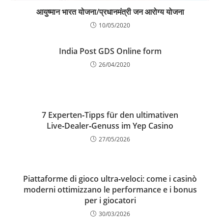
आयुष्मान भारत योजना/प्रधानमंत्री जन आरोग्य योजना
10/05/2020
India Post GDS Online form
26/04/2020
7 Experten‑Tipps für den ultimativen
Live‑Dealer‑Genuss im Yep Casino
27/05/2026
Piattaforme di gioco ultra‑veloci: come i casinò
moderni ottimizzano le performance e i bonus
per i giocatori
30/03/2026