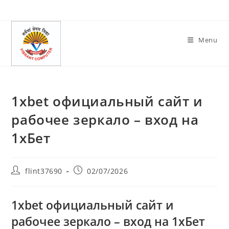
Skip
to
content
Menu
1xbet официальный сайт и
рабочее зеркало – вход на
1хБет
Post
Post
flint37690
02/07/2026
author:
published:
1xbet официальный сайт и
рабочее зеркало – вход на 1хБет