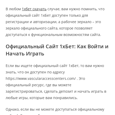
В любом
1хбет скачать
случае, вам нужно помнить, что
официальный сайт 1хБет доступен только для
регистрации и авторизации, а рабочее зеркало – это
зеркало официального сайта, которое позволяет
доступаться к функциональным возможностям сайта.
Официальный Сайт 1хБет: Как Войти и
Начать Играть
Если вы ищете официальный сайт 1хБет, то вам нужно
знать, что он доступен по адресу
https://www.vascularaccesscenters.com/ . Это
официальный ресурс, где вы можете
зарегистрироваться, сделать депозит и начать играть в
любые игры, которые вам понравились.
Однако, если вы не можете доступаться официальному