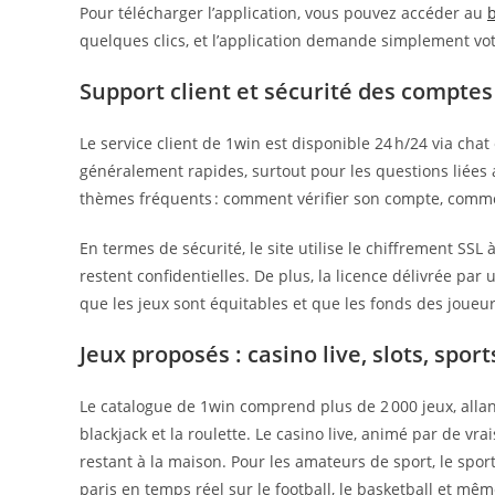
Pour télécharger l’application, vous pouvez accéder au
quelques clics, et l’application demande simplement vot
Support client et sécurité des comptes
Le service client de 1win est disponible 24 h/24 via cha
généralement rapides, surtout pour les questions liées 
thèmes fréquents : comment vérifier son compte, comme
En termes de sécurité, le site utilise le chiffrement SSL
restent confidentielles. De plus, la licence délivrée pa
que les jeux sont équitables et que les fonds des joueu
Jeux proposés : casino live, slots, spor
Le catalogue de 1win comprend plus de 2 000 jeux, alla
blackjack et la roulette. Le casino live, animé par de vr
restant à la maison. Pour les amateurs de sport, le spor
paris en temps réel sur le football, le basketball et mêm