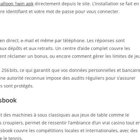
balloon 1win apk
directement depuis le site. L’installation se fait en
re identifiant et votre mot de passe pour vous connecter.
t en direct, e‑mail et même par téléphone. Les réponses sont
aux dépôts et aux retraits. Un centre d’aide complet couvre les
nt réclamer un bonus, ou encore comment gérer les limites de jeu
 à 256 bits, ce qui garantit que vos données personnelles et bancair
r une autorité reconnue impose des audits réguliers pour s’assurer
rs sont protégés.
tsbook
nt des machines à sous classiques aux jeux de table comme le
ais croupiers, permet de ressentir l’ambiance d’un vrai casino tout e
tsbook couvre les compétitions locales et internationales, avec des
e le tennis.