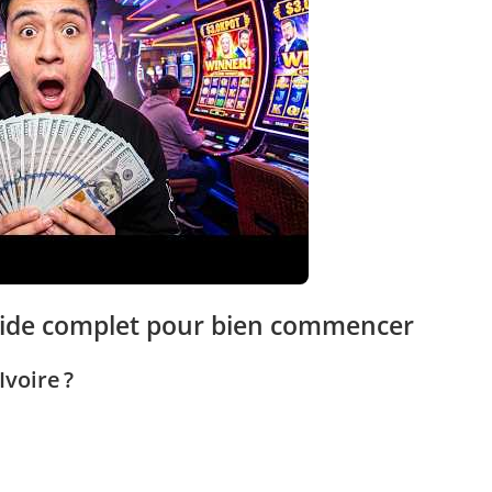
 Guide complet pour bien commencer
Ivoire ?