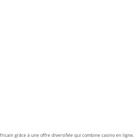
ricain grâce à une offre diversifiée qui combine casino en ligne,