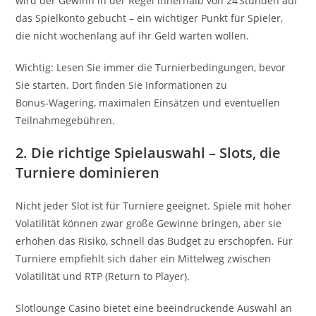
wird der Gewinn in der Regel innerhalb von 24 Stunden auf
das Spielkonto gebucht – ein wichtiger Punkt für Spieler,
die nicht wochenlang auf ihr Geld warten wollen.
Wichtig: Lesen Sie immer die Turnierbedingungen, bevor
Sie starten. Dort finden Sie Informationen zu
Bonus‑Wagering, maximalen Einsätzen und eventuellen
Teilnahmegebühren.
2. Die richtige Spielauswahl – Slots, die
Turniere dominieren
Nicht jeder Slot ist für Turniere geeignet. Spiele mit hoher
Volatilität können zwar große Gewinne bringen, aber sie
erhöhen das Risiko, schnell das Budget zu erschöpfen. Für
Turniere empfiehlt sich daher ein Mittelweg zwischen
Volatilität und RTP (Return to Player).
Slotlounge Casino bietet eine beeindruckende Auswahl an