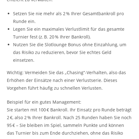
Setzen Sie nie mehr als 2 % Ihrer Gesamtbankroll pro
Runde ein.
Legen Sie ein maximales Verlustlimit für das gesamte
Turnier fest (z. B. 20 % Ihrer Bankroll).
Nutzen Sie die Slotlounge Bonus ohne Einzahlung, um
das Risiko zu reduzieren, bevor Sie echtes Geld
einsetzen.
Wichtig: Vermeiden Sie das „Chasing“-Verhalten, also das
Erhöhen der Einsätze nach einer Verlustserie. Dieses
Vorgehen führt häufig zu schnellen Verlusten.
Beispiel für ein gutes Management:
Sie starten mit 100 € Bankroll. Ihr Einsatz pro Runde beträgt
2 €, also 2 % Ihrer Bankroll. Nach 25 Runden haben Sie noch
95 € – Sie bleiben im Spiel, sammeln Punkte und können
das Turnier bis zum Ende durchziehen, ohne das Risiko