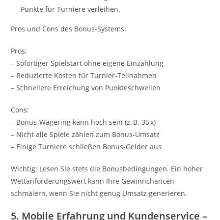
Punkte für Turniere verleihen.
Pros und Cons des Bonus‑Systems:
Pros:
– Sofortiger Spielstart ohne eigene Einzahlung
– Reduzierte Kosten für Turnier‑Teilnahmen
– Schnellere Erreichung von Punkteschwellen
Cons:
– Bonus‑Wagering kann hoch sein (z. B. 35 x)
– Nicht alle Spiele zählen zum Bonus‑Umsatz
– Einige Turniere schließen Bonus‑Gelder aus
Wichtig: Lesen Sie stets die Bonusbedingungen. Ein hoher
Wettanforderungswert kann Ihre Gewinnchancen
schmälern, wenn Sie nicht genug Umsatz generieren.
5. Mobile Erfahrung und Kundenservice –