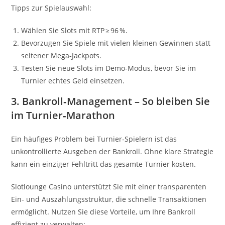
Tipps zur Spielauswahl:
Wählen Sie Slots mit RTP ≥ 96 %.
Bevorzugen Sie Spiele mit vielen kleinen Gewinnen statt
seltener Mega‑Jackpots.
Testen Sie neue Slots im Demo‑Modus, bevor Sie im
Turnier echtes Geld einsetzen.
3. Bankroll‑Management – So bleiben Sie
im Turnier‑Marathon
Ein häufiges Problem bei Turnier‑Spielern ist das
unkontrollierte Ausgeben der Bankroll. Ohne klare Strategie
kann ein einziger Fehltritt das gesamte Turnier kosten.
Slotlounge Casino unterstützt Sie mit einer transparenten
Ein‑ und Auszahlungsstruktur, die schnelle Transaktionen
ermöglicht. Nutzen Sie diese Vorteile, um Ihre Bankroll
effizient zu verwalten: