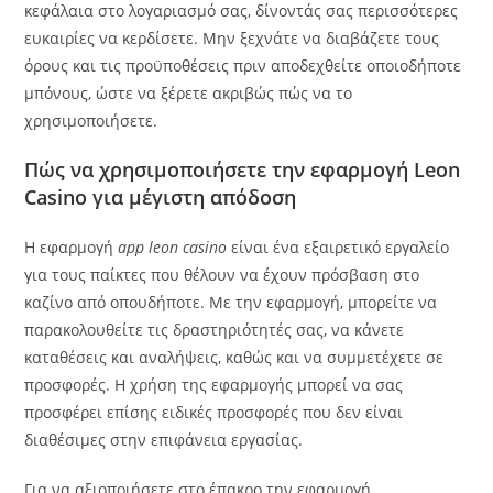
κεφάλαια στο λογαριασμό σας, δίνοντάς σας περισσότερες
ευκαιρίες να κερδίσετε. Μην ξεχνάτε να διαβάζετε τους
όρους και τις προϋποθέσεις πριν αποδεχθείτε οποιοδήποτε
μπόνους, ώστε να ξέρετε ακριβώς πώς να το
χρησιμοποιήσετε.
Πώς να χρησιμοποιήσετε την εφαρμογή Leon
Casino για μέγιστη απόδοση
Η εφαρμογή
app leon casino
είναι ένα εξαιρετικό εργαλείο
για τους παίκτες που θέλουν να έχουν πρόσβαση στο
καζίνο από οπουδήποτε. Με την εφαρμογή, μπορείτε να
παρακολουθείτε τις δραστηριότητές σας, να κάνετε
καταθέσεις και αναλήψεις, καθώς και να συμμετέχετε σε
προσφορές. Η χρήση της εφαρμογής μπορεί να σας
προσφέρει επίσης ειδικές προσφορές που δεν είναι
διαθέσιμες στην επιφάνεια εργασίας.
Για να αξιοποιήσετε στο έπακρο την εφαρμογή,