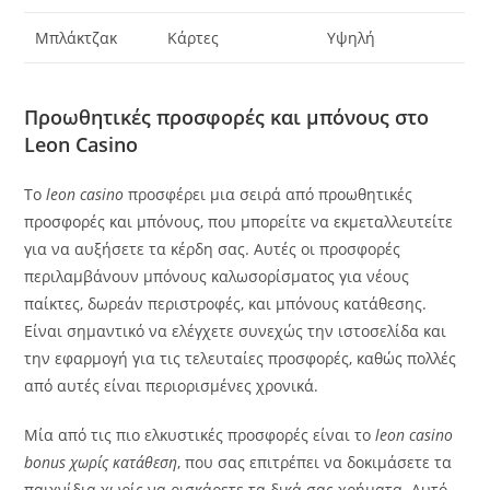
Μπλάκτζακ
Κάρτες
Υψηλή
Προωθητικές προσφορές και μπόνους στο
Leon Casino
Το
leon casino
προσφέρει μια σειρά από προωθητικές
προσφορές και μπόνους, που μπορείτε να εκμεταλλευτείτε
για να αυξήσετε τα κέρδη σας. Αυτές οι προσφορές
περιλαμβάνουν μπόνους καλωσορίσματος για νέους
παίκτες, δωρεάν περιστροφές, και μπόνους κατάθεσης.
Είναι σημαντικό να ελέγχετε συνεχώς την ιστοσελίδα και
την εφαρμογή για τις τελευταίες προσφορές, καθώς πολλές
από αυτές είναι περιορισμένες χρονικά.
Μία από τις πιο ελκυστικές προσφορές είναι το
leon casino
bonus χωρίς κατάθεση
, που σας επιτρέπει να δοκιμάσετε τα
παιχνίδια χωρίς να ρισκάρετε τα δικά σας χρήματα. Αυτό