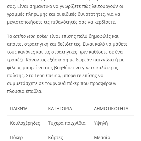
σας. Είναι σημαντικό να γνωρίζετε πώς λειτουργούν οι
γραμμές πληρωμής και οι ειδικές δυνατότητες, για να
μεγιστοποιήσετε τις πιθανότητές σας να κερδίσετε.
Το
casino leon poker
είναι επίσης πολύ δημοφιλές και
απαιτεί στρατηγική και δεξιότητες. Είναι καλό να μάθετε
τους κανόνες και τις στρατηγικές πριν καθίσετε σε ένα
τραπέζι. Κάνοντας εξάσκηση με δωρεάν παιχνίδια ή με
φίλους μπορεί να σας βοηθήσει να γίνετε καλύτερος
παίκτης. Στο Leon Casino, μπορείτε επίσης να
συμμετάσχετε σε τουρνουά πόκερ που προσφέρουν
πλούσια έπαθλα.
ΠΑΙΧΝΊΔΙ
ΚΑΤΗΓΟΡΊΑ
ΔΗΜΟΤΙΚΌΤΗΤΑ
Κουλοχέρηδες
Τυχερά παιχνίδια
Υψηλή
Πόκερ
Κάρτες
Μεσαία