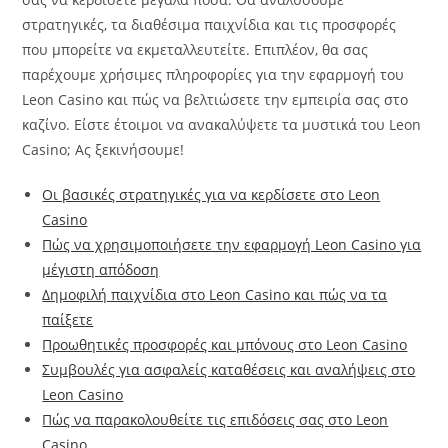
στρατηγικές, τα διαθέσιμα παιχνίδια και τις προσφορές
που μπορείτε να εκμεταλλευτείτε. Επιπλέον, θα σας
παρέχουμε χρήσιμες πληροφορίες για την εφαρμογή του
Leon Casino και πώς να βελτιώσετε την εμπειρία σας στο
καζίνο. Είστε έτοιμοι να ανακαλύψετε τα μυστικά του Leon
Casino; Ας ξεκινήσουμε!
Οι βασικές στρατηγικές για να κερδίσετε στο Leon
Casino
Πώς να χρησιμοποιήσετε την εφαρμογή Leon Casino για
μέγιστη απόδοση
Δημοφιλή παιχνίδια στο Leon Casino και πώς να τα
παίξετε
Προωθητικές προσφορές και μπόνους στο Leon Casino
Συμβουλές για ασφαλείς καταθέσεις και αναλήψεις στο
Leon Casino
Πώς να παρακολουθείτε τις επιδόσεις σας στο Leon
Casino