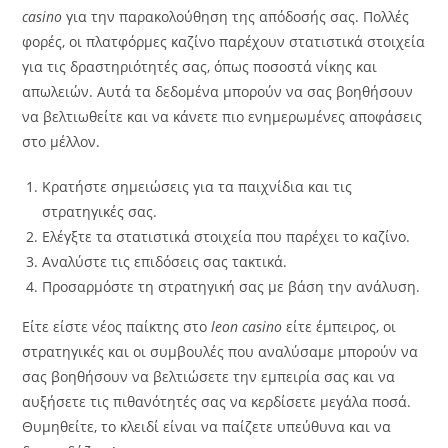
casino
για την παρακολούθηση της απόδοσής σας. Πολλές
φορές, οι πλατφόρμες καζίνο παρέχουν στατιστικά στοιχεία
για τις δραστηριότητές σας, όπως ποσοστά νίκης και
απωλειών. Αυτά τα δεδομένα μπορούν να σας βοηθήσουν
να βελτιωθείτε και να κάνετε πιο ενημερωμένες αποφάσεις
στο μέλλον.
Κρατήστε σημειώσεις για τα παιχνίδια και τις
στρατηγικές σας.
Ελέγξτε τα στατιστικά στοιχεία που παρέχει το καζίνο.
Αναλύστε τις επιδόσεις σας τακτικά.
Προσαρμόστε τη στρατηγική σας με βάση την ανάλυση.
Είτε είστε νέος παίκτης στο
leon casino
είτε έμπειρος, οι
στρατηγικές και οι συμβουλές που αναλύσαμε μπορούν να
σας βοηθήσουν να βελτιώσετε την εμπειρία σας και να
αυξήσετε τις πιθανότητές σας να κερδίσετε μεγάλα ποσά.
Θυμηθείτε, το κλειδί είναι να παίζετε υπεύθυνα και να